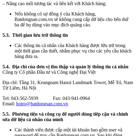
– Nâng cao mối tương tác và liên kết với Khách hàng;
Nếu không có sự đồng ý của Khách hàng,
Batdongsan.com.vn sẽ không cung cấp dữ liệu cho bên thứ
ba để họ dùng vào mục đích quảng cáo.
5.3. Thời gian lưu trữ thông tin
Các thông tin cá nhân của Khách hàng được lữu trữ trong
một thời gian cần thiết, nhằm phục vụ cho các yêu cầu khách
hàng đưa ra.
5.4. Địa chỉ của đơn vị thu thập và quản lý thông tin cá nhân
Công ty Cổ phần Đầu tư và Công nghệ Đại Việt
Địa chỉ: Tầng 31, Keangnam Hanoi Landmark Tower, Mễ Trì, Nam
Từ Liêm, Hà Nội
Tel: 043-562-5939 Fax: 043-941-0964
Email:
hotro@batdongsan.com.vn
5.5. Phương tiện và công cụ để người dùng tiếp cận và chỉnh
sửa dữ liệu cá nhân của mình
Các thành viên được cấp một tài khoản bao gồm user và
password để truy cập Batdongsan.com.vn. Sau khi đăng