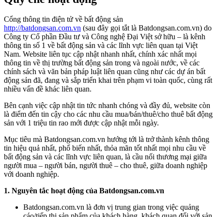
Cổng thông tin điện tử về bất động sản
http://batdongsan.com.vn
(sau đây gọi tắt là Batdongsan.com.vn) do
Công ty Cổ phần Đầu tư và Công nghệ Đại Việt sở hữu – là kênh
thông tin số 1 về bất động sản và các lĩnh vực liên quan tại Việt
Nam. Website liên tục cập nhật nhanh nhất, chính xác nhất mọi
thông tin về thị trường bất động sản trong và ngoài nước, về các
chính sách và văn bản pháp luật liên quan cũng như các dự án bất
động sản đã, đang và sắp triển khai trên phạm vi toàn quốc, cùng rất
nhiều vấn đề khác liên quan.
Bên cạnh việc cập nhật tin tức nhanh chóng và đầy đủ, website còn
là điểm đến tin cậy cho các nhu cầu mua/bán/thuê/cho thuê bất động
sản với 1 triệu tin rao mới được cập nhật mỗi ngày.
Mục tiêu mà Batdongsan.com.vn hướng tới là trở thành kênh thông
tin hiệu quả nhất, phổ biến nhất, thỏa mãn tốt nhất mọi nhu cầu về
bất động sản và các lĩnh vực liên quan, là cầu nối thương mại giữa
người mua – người bán, người thuê – cho thuê, giữa doanh nghiệp
với doanh nghiệp.
1. Nguyên tắc hoạt động của Batdongsan.com.vn
Batdongsan.com.vn là đơn vị trung gian trong việc quảng
cáo/tiếp thị sản phẩm của khách hàng, khách quan đối với sản