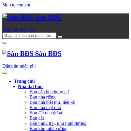
Skip to content
Sàn BĐS
Đăng tin miễn phí
Sàn BĐS
Đăng tin miễn phí
Trang chủ
Nhà đất bán
Bán căn hộ chung cư
Bán nhà riêng
Bán nhà biệt thự, liền kề
Bán nhà mặt phố
Bán đất nền dự án
Bán đất
Bán trang trại, khu nghỉ dưỡng
Bán kho, nhà xưởng