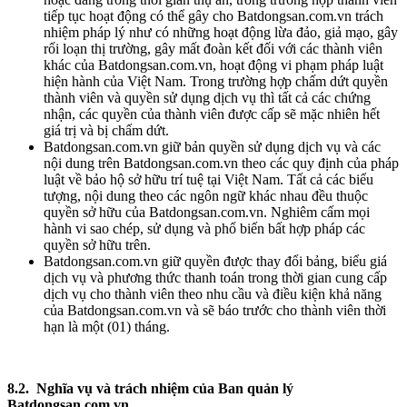
tiếp tục hoạt động có thể gây cho Batdongsan.com.vn trách
nhiệm pháp lý như có những hoạt động lừa đảo, giả mạo, gây
rối loạn thị trường, gây mất đoàn kết đối với các thành viên
khác của Batdongsan.com.vn, hoạt động vi phạm pháp luật
hiện hành của Việt Nam. Trong trường hợp chấm dứt quyền
thành viên và quyền sử dụng dịch vụ thì tất cả các chứng
nhận, các quyền của thành viên được cấp sẽ mặc nhiên hết
giá trị và bị chấm dứt.
Batdongsan.com.vn giữ bản quyền sử dụng dịch vụ và các
nội dung trên Batdongsan.com.vn theo các quy định của pháp
luật về bảo hộ sở hữu trí tuệ tại Việt Nam. Tất cả các biểu
tượng, nội dung theo các ngôn ngữ khác nhau đều thuộc
quyền sở hữu của Batdongsan.com.vn. Nghiêm cấm mọi
hành vi sao chép, sử dụng và phổ biến bất hợp pháp các
quyền sở hữu trên.
Batdongsan.com.vn giữ quyền được thay đổi bảng, biểu giá
dịch vụ và phương thức thanh toán trong thời gian cung cấp
dịch vụ cho thành viên theo nhu cầu và điều kiện khả năng
của Batdongsan.com.vn và sẽ báo trước cho thành viên thời
hạn là một (01) tháng.
8.2. Nghĩa vụ và trách nhiệm của Ban quản lý
Batdongsan.com.vn