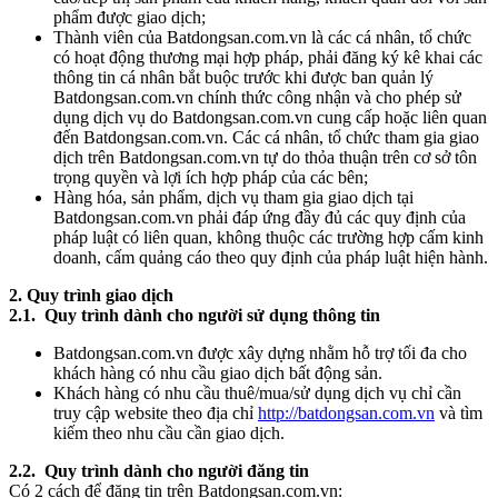
phẩm được giao dịch;
Thành viên của Batdongsan.com.vn là các cá nhân, tổ chức
có hoạt động thương mại hợp pháp, phải đăng ký kê khai các
thông tin cá nhân bắt buộc trước khi được ban quản lý
Batdongsan.com.vn chính thức công nhận và cho phép sử
dụng dịch vụ do Batdongsan.com.vn cung cấp hoặc liên quan
đến Batdongsan.com.vn. Các cá nhân, tổ chức tham gia giao
dịch trên Batdongsan.com.vn tự do thỏa thuận trên cơ sở tôn
trọng quyền và lợi ích hợp pháp của các bên;
Hàng hóa, sản phẩm, dịch vụ tham gia giao dịch tại
Batdongsan.com.vn phải đáp ứng đầy đủ các quy định của
pháp luật có liên quan, không thuộc các trường hợp cấm kinh
doanh, cấm quảng cáo theo quy định của pháp luật hiện hành.
2. Quy trình giao dịch
2.1. Quy trình dành cho người sử dụng thông tin
Batdongsan.com.vn được xây dựng nhằm hỗ trợ tối đa cho
khách hàng có nhu cầu giao dịch bất động sản.
Khách hàng có nhu cầu thuê/mua/sử dụng dịch vụ chỉ cần
truy cập website theo địa chỉ
http://batdongsan.com.vn
và tìm
kiếm theo nhu cầu cần giao dịch.
2.2. Quy trình dành cho người đăng tin
Có 2 cách để đăng tin trên Batdongsan.com.vn: