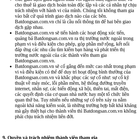
cho thuê là giao dịch hoàn toàn độc lập và các cá nhân tự chịu
trách nhiệm với hành vi của mình. Chúng tôi không tham gia
vào bất cứ quá trình giao dịch nào của các bên.
Batdongsan.com.vn chỉ là cầu nối thông tin để hai bên giao
dịch gặp nhau.
Batdongsan.com.vn sẽ tiến hành các hoạt động xúc tiến,
quảng bá Batdongsan.com.vn ra thị trường nước ngoài trong
phạm vi và điều kiện cho phép, góp phần mở rộng, kết nối
đáp ứng các nhu cầu tìm kiếm bạn hàng và phát triển thị
trường nước ngoài của các thành viên tham gia
Batdongsan.com.vn.
Batdongsan.com.vn sẽ cố gắng đến mức cao nhất trong phạm
vi và điều kiện có thể để duy trì hoạt động bình thường của
Batdongsan.com.vn và khắc phục các sự cố như: sự cố kỹ
thuật về máy móc, lỗi phần mềm, hệ thống đường truyền
internet, nhân sự, các biến động xã hội, thiên tai, mất điện,
các quyết định của cơ quan nhà nước hay một tổ chức liên
quan thứ ba. Tuy nhiên nếu những sự cố trên xảy ra nằm
ngoài khả năng kiểm soát, là những trường hợp bất khả kháng
mà gây thiệt hại cho thành viên thì Batdongsan.com.vn không
phải chịu trách nhiệm liên đới.
9. Quyền và trách nhiệm thành viên tham gia