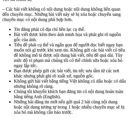
– Các bài viết không có nội dung hoặc nội dung không liên quan
đến chuyên mục. Những bài viết này sẽ bị xóa hoặc chuyển sang
chuyên mục có nội dung phù hợp hơn.
Tin đăng phải có địa chỉ liên lạc cụ thể.
Bài viết được kèm theo ảnh minh họa và phải ghi rõ nguồn
gốc của ảnh.
Tiêu đề phải cụ thể và ngắn gọn để người đọc biết ngay bạn
muốn nói gì trước khi xem tin. Không gửi các bài viết có tiêu
đề không mô tả được nội dung bài viết, tiêu đề quá dài. Tùy
mức độ vi phạm mà chúng tôi có thể chỉnh sữa hoặc xóa bỏ
ngay lập tức.
Bạn được phép gửi các bài viết, tin tức sưu tầm từ các nơi
khác nhưng phải ghi rõ xuất xứ, nguồn gốc.
Không gửi bài viết bằng tiếng Việt không có dấu hoặc có dấu
nhưng không rõ ràng.
Chúng tôi khuyến khích bạn đăng tin có nội dung hoàn toàn
bằng tiếng Anh (English).
Những bài đăng tin mới nếu gửi quá 2 bài cùng nội dung
hoặc nội dung tương tự trong 1 hoặc nhiều chuyên mục sẽ bị
xóa bỏ mà không cần báo trước.