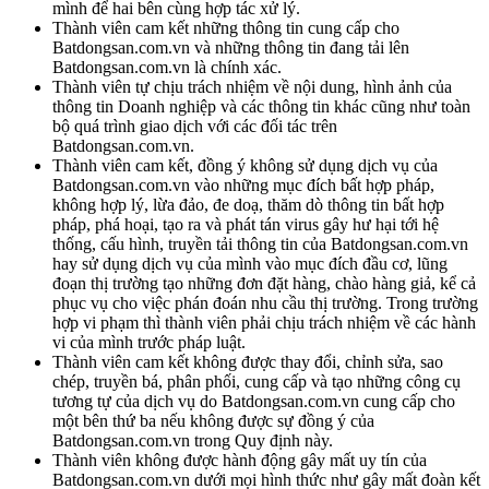
mình để hai bên cùng hợp tác xử lý.
Thành viên cam kết những thông tin cung cấp cho
Batdongsan.com.vn và những thông tin đang tải lên
Batdongsan.com.vn là chính xác.
Thành viên tự chịu trách nhiệm về nội dung, hình ảnh của
thông tin Doanh nghiệp và các thông tin khác cũng như toàn
bộ quá trình giao dịch với các đối tác trên
Batdongsan.com.vn.
Thành viên cam kết, đồng ý không sử dụng dịch vụ của
Batdongsan.com.vn vào những mục đích bất hợp pháp,
không hợp lý, lừa đảo, đe doạ, thăm dò thông tin bất hợp
pháp, phá hoại, tạo ra và phát tán virus gây hư hại tới hệ
thống, cấu hình, truyền tải thông tin của Batdongsan.com.vn
hay sử dụng dịch vụ của mình vào mục đích đầu cơ, lũng
đoạn thị trường tạo những đơn đặt hàng, chào hàng giả, kể cả
phục vụ cho việc phán đoán nhu cầu thị trường. Trong trường
hợp vi phạm thì thành viên phải chịu trách nhiệm về các hành
vi của mình trước pháp luật.
Thành viên cam kết không được thay đổi, chỉnh sửa, sao
chép, truyền bá, phân phối, cung cấp và tạo những công cụ
tương tự của dịch vụ do Batdongsan.com.vn cung cấp cho
một bên thứ ba nếu không được sự đồng ý của
Batdongsan.com.vn trong Quy định này.
Thành viên không được hành động gây mất uy tín của
Batdongsan.com.vn dưới mọi hình thức như gây mất đoàn kết