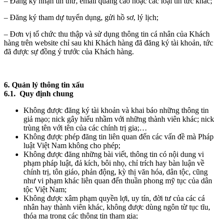
– Đăng ký nhận tin thư, email quảng cáo hoặc các loại tin tức khác;
– Đăng ký tham dự tuyển dụng, gửi hồ sơ, lý lịch;
– Đơn vị tổ chức thu thập và sử dụng thông tin cá nhân của Khách
hàng trên website chỉ sau khi Khách hàng đã đăng ký tài khoản, tức
đã được sự đồng ý trước của Khách hàng.
6. Quản lý thông tin xấu
6.1. Quy định chung
Không được đăng ký tài khoản và khai báo những thông tin
giả mạo; nick gây hiểu nhầm với những thành viên khác; nick
trùng tên với tên của các chính trị gia;…
Không được phép đăng tin liên quan đến các vấn đề mà Pháp
luật Việt Nam không cho phép;
Không được đăng những bài viết, thông tin có nội dung vi
phạm pháp luật, đả kích, bôi nhọ, chỉ trích hay bàn luận về
chính trị, tôn giáo, phản động, kỳ thị văn hóa, dân tộc, cũng
như vi phạm khác liên quan đến thuần phong mỹ tục của dân
tộc Việt Nam;
Không được xâm phạm quyền lợi, uy tín, đời tư của các cá
nhân hay thành viên khác, không được dùng ngôn từ tục tĩu,
thóa mạ trong các thông tin tham gia;