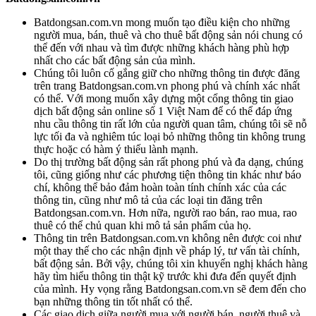
Batdongsan.com.vn mong muốn tạo điều kiện cho những
người mua, bán, thuê và cho thuê bất động sản nói chung có
thể đến với nhau và tìm được những khách hàng phù hợp
nhất cho các bất động sản của mình.
Chúng tôi luôn cố gắng giữ cho những thông tin được đăng
trên trang Batdongsan.com.vn phong phú và chính xác nhất
có thể. Với mong muốn xây dựng một cổng thông tin giao
dịch bất động sản online số 1 Việt Nam để có thể đáp ứng
nhu cầu thông tin rất lớn của người quan tâm, chúng tôi sẽ nỗ
lực tối đa và nghiêm túc loại bỏ những thông tin không trung
thực hoặc có hàm ý thiếu lành mạnh.
Do thị trường bất động sản rất phong phú và đa dạng, chúng
tôi, cũng giống như các phương tiện thông tin khác như báo
chí, không thể bảo đảm hoàn toàn tính chính xác của các
thông tin, cũng như mô tả của các loại tin đăng trên
Batdongsan.com.vn. Hơn nữa, người rao bán, rao mua, rao
thuê có thể chủ quan khi mô tả sản phẩm của họ.
Thông tin trên Batdongsan.com.vn không nên được coi như
một thay thế cho các nhận định về pháp lý, tư vấn tài chính,
bất động sản. Bởi vậy, chúng tôi xin khuyến nghị khách hàng
hãy tìm hiểu thông tin thật kỹ trước khi đưa đến quyết định
của mình. Hy vọng rằng Batdongsan.com.vn sẽ đem đến cho
bạn những thông tin tốt nhất có thể.
Các giao dịch giữa người mua với người bán, người thuê và