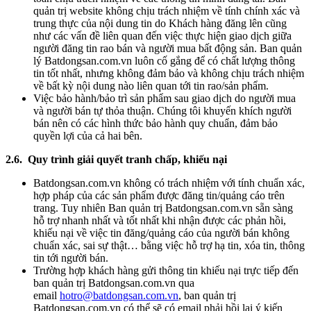
quản trị website không chịu trách nhiệm về tính chính xác và
trung thực của nội dung tin do Khách hàng đăng lên cũng
như các vấn đề liên quan đến việc thực hiện giao dịch giữa
người đăng tin rao bán và người mua bất động sản. Ban quản
lý Batdongsan.com.vn luôn cố gắng để có chất lượng thông
tin tốt nhất, nhưng không đảm bảo và không chịu trách nhiệm
về bất kỳ nội dung nào liên quan tới tin rao/sản phẩm.
Việc bảo hành/bảo trì sản phẩm sau giao dịch do người mua
và người bán tự thỏa thuận. Chúng tôi khuyến khích người
bán nên có các hình thức bảo hành quy chuẩn, đảm bảo
quyền lợi của cả hai bên.
2.6. Quy trình giải quyết tranh chấp, khiếu nại
Batdongsan.com.vn không có trách nhiệm với tính chuẩn xác,
hợp pháp của các sản phẩm được đăng tin/quảng cáo trên
trang. Tuy nhiên Ban quản trị Batdongsan.com.vn sẵn sàng
hỗ trợ nhanh nhất và tốt nhất khi nhận được các phản hồi,
khiếu nại về việc tin đăng/quảng cáo của người bán không
chuẩn xác, sai sự thật… bằng việc hỗ trợ hạ tin, xóa tin, thông
tin tới người bán.
Trường hợp khách hàng gửi thông tin khiếu nại trực tiếp đến
ban quản trị Batdongsan.com.vn qua
email
hotro@batdongsan.com.vn
, ban quản trị
Batdongsan.com.vn có thể sẽ có email phải hồi lại ý kiến