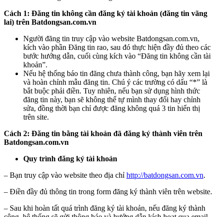
Cách 1: Đăng tin không cần đăng ký tài khoản (đăng tin vãng
lai) trên Batdongsan.com.vn
Người đăng tin truy cập vào website Batdongsan.com.vn,
kích vào phần Đăng tin rao, sau đó thực hiện đầy đủ theo các
bước hướng dẫn, cuối cùng kích vào “Đăng tin không cần tài
khoản”.
Nếu hệ thống báo tin đăng chưa thành công, bạn hãy xem lại
và hoàn chỉnh mẫu đăng tin. Chú ý các trường có dấu “*” là
bắt buộc phải điền. Tuy nhiên, nếu bạn sử dụng hình thức
đăng tin này, bạn sẽ không thể tự mình thay đổi hay chỉnh
sửa, đồng thời bạn chỉ được đăng không quá 3 tin hiển thị
trên site.
Cách 2: Đăng tin bằng tài khoản đã đăng ký thành viên trên
Batdongsan.com.vn
Quy trình đăng ký tài khoản
– Bạn truy cập vào website theo địa chỉ
http://batdongsan.com.vn
.
– Điền đầy đủ thông tin trong form đăng ký thành viên trên website.
– Sau khi hoàn tất quá trình đăng ký tài khoản, nếu đăng ký thành
công, hệ thống sẽ gửi thông báo và hướng dẫn kích hoạt qua email.