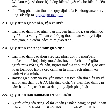
24h làm việc sẽ được hệ thống kiểm duyệt và cho hiển thị lên
site;
Tin đăng phải tuân thủ theo quy định của Batdongsan.com.vn
được đề cập tại
Quy định đăng tin
.
2.3. Quy trình giao nhận, vận chuyển
Các giao dịch giao nhận vận chuyển hàng hóa, sản phẩm do
người mua và người bán chủ động thỏa thuận và quyết định
thời gian, địa điểm, cách thức giao dịch.
2.4. Quy trình xác nhận/hủy giao dịch
Các giao dịch bao gồm việc xác nhận đồng ý mua/bán,
thuê/cho thuê hoặc hủy mua/bán, hủy thuê/cho thuê giữa
người mua với người bán, người thuê và cho thuê là giao dịch
hoàn toàn độc lập và các cá nhân tự chịu trách nhiệm với
hành vi của mình.
Batdongsan.com.vn khuyến khích hai bên cần tìm hiểu kỹ về
sản phẩm, dịch vụ trước khi giao dịch. Và việc giao dịch cần
đảm bảo đúng trình tự và đúng quy định pháp luật.
2.5. Quy trình bảo hành/bảo trì sản phẩm
Người đứng tên đăng ký tài khoản (Khách hàng) sẽ phải hoàn
toàn chịu trách nhiệm về các thông tin mình đăng tải. Ban