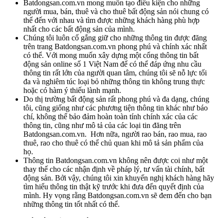
Batdongsan.com.vn mong muốn tạo điều kiện cho những
người mua, bán, thuê và cho thuê bất động sản nói chung có
thể đến với nhau và tìm được những khách hàng phù hợp
nhất cho các bất động sản của mình.
Chúng tôi luôn cố gắng giữ cho những thông tin được đăng
trên trang Batdongsan.com.vn phong phú và chính xác nhất
có thể. Với mong muốn xây dựng một cổng thông tin bất
động sản online số 1 Việt Nam để có thể đáp ứng nhu cầu
thông tin rất lớn của người quan tâm, chúng tôi sẽ nỗ lực tối
đa và nghiêm túc loại bỏ những thông tin không trung thực
hoặc có hàm ý thiếu lành mạnh.
Do thị trường bất động sản rất phong phú và đa dạng, chúng
tôi, cũng giống như các phương tiện thông tin khác như báo
chí, không thể bảo đảm hoàn toàn tính chính xác của các
thông tin, cũng như mô tả của các loại tin đăng trên
Batdongsan.com.vn. Hơn nữa, người rao bán, rao mua, rao
thuê, rao cho thuê có thể chủ quan khi mô tả sản phẩm của
họ.
Thông tin Batdongsan.com.vn không nên được coi như một
thay thế cho các nhận định về pháp lý, tư vấn tài chính, bất
động sản. Bởi vậy, chúng tôi xin khuyến nghị khách hàng hãy
tìm hiểu thông tin thật kỹ trước khi đưa đến quyết định của
mình. Hy vọng rằng Batdongsan.com.vn sẽ đem đến cho bạn
những thông tin tốt nhất có thể.