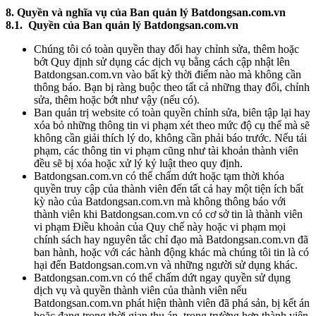
8. Quyền và nghĩa vụ của Ban quản lý Batdongsan.com.vn
8.1. Quyền của Ban quản lý Batdongsan.com.vn
Chúng tôi có toàn quyền thay đổi hay chỉnh sửa, thêm hoặc
bớt Quy định sử dụng các dịch vụ bằng cách cập nhật lên
Batdongsan.com.vn vào bất kỳ thời điểm nào mà không cần
thông báo. Bạn bị ràng buộc theo tất cả những thay đổi, chỉnh
sửa, thêm hoặc bớt như vậy (nếu có).
Ban quản trị website có toàn quyền chỉnh sửa, biên tập lại hay
xóa bỏ những thông tin vi phạm xét theo mức độ cụ thể mà sẽ
không cần giải thích lý do, không cần phải báo trước. Nếu tái
phạm, các thông tin vi phạm cũng như tài khoản thành viên
đều sẽ bị xóa hoặc xử lý kỷ luật theo quy định.
Batdongsan.com.vn có thể chấm dứt hoặc tạm thời khóa
quyền truy cập của thành viên đến tất cả hay một tiện ích bất
kỳ nào của Batdongsan.com.vn mà không thông báo với
thành viên khi Batdongsan.com.vn có cơ sở tin là thành viên
vi phạm Điều khoản của Quy chế này hoặc vi phạm mọi
chính sách hay nguyên tắc chỉ đạo mà Batdongsan.com.vn đã
ban hành, hoặc với các hành động khác mà chúng tôi tin là có
hại đến Batdongsan.com.vn và những người sử dụng khác.
Batdongsan.com.vn có thể chấm dứt ngay quyền sử dụng
dịch vụ và quyền thành viên của thành viên nếu
Batdongsan.com.vn phát hiện thành viên đã phá sản, bị kết án
hoặc đang trong thời gian thụ án, trong trường hợp thành viên