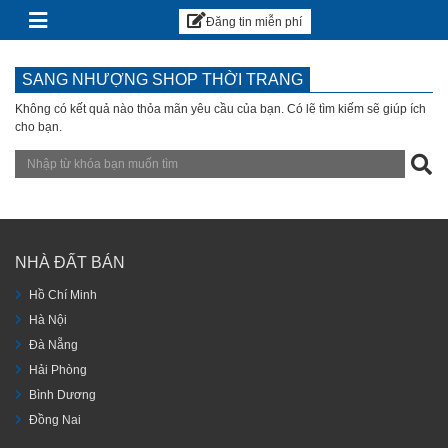
Sàn BĐS
Skip to content
Đăng tin miễn phí
SANG NHƯỢNG SHOP THỜI TRANG
Không có kết quả nào thỏa mãn yêu cầu của bạn. Có lẽ tìm kiếm sẽ giúp ích
cho bạn.
NHÀ ĐẤT BÁN
Hồ Chí Minh
Hà Nội
Đà Nẵng
Hải Phòng
Bình Dương
Đồng Nai