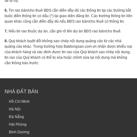
sẽ bị hạ.
6.
Tin rao bán/cho thuê BĐS cần điền đầy đủ các thông tin tại các trường bắt
buộc điền thông tin có dấu (*) tại giao diện đăng tin. Các trường thông tin liên
quan khác cũng cần điền đầy đủ nếu BĐS rao bán/cho thuê có thông tin.
7.
Nếu tin rao thuộc dự án, cần ghi rõ tên dự án BĐS rao bán/cho thuê.
8.
Quý khách tuyệt đối không sao chép nội dung quảng cáo từ các nhà
quảng cáo khác. Trong trường hợp Batdongsan.com.vn nhận được khiếu nại
của khách hàng và xác định được tin rao của Quý khách sao chép nội dung,
tin rao của Quý khách có thể bị xóa hoặc chỉnh sửa lại nội dung mà không
cần thông báo trước.
NHÀ ĐẤT BÁN
Hồ Chí Minh
Hà Nội
Đà Nẵng
Hải Phòng
Bình Dương