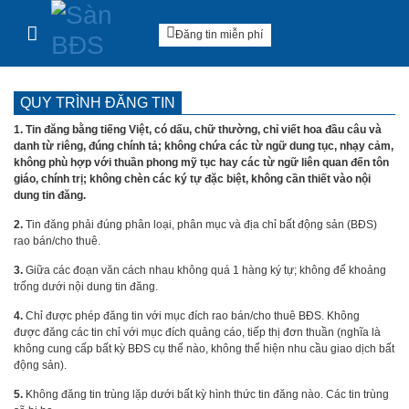
Sàn BĐS
Skip to content
Đăng tin miễn phí
QUY TRÌNH ĐĂNG TIN
1.
Tin đăng bằng tiếng Việt, có dấu, chữ thường, chỉ viết hoa đầu câu và
danh từ riêng, đúng chính tả; không chứa các từ ngữ dung tục, nhạy cảm,
không phù hợp với thuần phong mỹ tục hay các từ ngữ liên quan đến tôn
giáo, chính trị; không chèn các ký tự đặc biệt, không cần thiết vào nội
dung tin đăng.
2.
Tin đăng phải đúng phân loại, phân mục và địa chỉ bất động sản (BĐS)
rao bán/cho thuê.
3.
Giữa các đoạn văn cách nhau không quá 1 hàng ký tự; không để khoảng
trống dưới nội dung tin đăng.
4.
Chỉ được phép đăng tin với mục đích rao bán/cho thuê BĐS. Không
được đăng các tin chỉ với mục đích quảng cáo, tiếp thị đơn thuần (nghĩa là
không cung cấp bất kỳ BĐS cụ thể nào, không thể hiện nhu cầu giao dịch bất
động sản).
5.
Không đăng tin trùng lặp dưới bất kỳ hình thức tin đăng nào. Các tin trùng